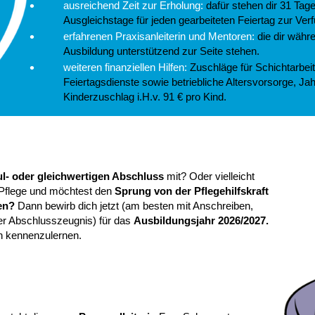
ausreichend Zeit zur Erholung:
dafür stehen dir 31 Tag
Ausgleichstage für jeden gearbeiteten Feiertag zur Ver
erfahrenen Praxisanleiterin und Mentoren:
die dir währ
Ausbildung unterstützend zur Seite stehen.
weiteren finanziellen Hilfen:
Zuschläge für Schichtarbei
Feiertagsdienste sowie betriebliche Altersvorsorge, J
Kinderzuschlag i.H.v. 91 € pro Kind.
l- oder gleichwertigen Abschluss
mit? Oder vielleicht
r Pflege und möchtest den
Sprung von der Pflegehilfskraft
en?
Dann bewirb dich jetzt (am besten mit Anschreiben,
er Abschlusszeugnis) für das
Ausbildungsjahr 2026/2027.
ch kennenzulernen.