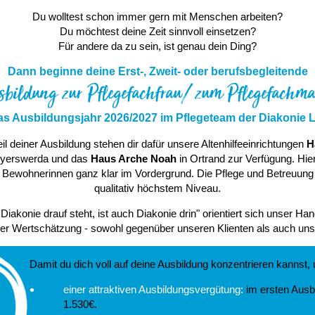
Du wolltest schon immer gern mit Menschen arbeiten?
Du möchtest deine Zeit sinnvoll einsetzen?
Für andere da zu sein, ist genau dein Ding?
Dann beginne deine Erst-, Zweit- oder berufsbegleitende
sbildung zur Pflegefachfrau/ zum Pflegefachm
das Ausbildungsjahr 2026/2027 im Pflegeteam der Diakonie L
il deiner Ausbildung stehen dir dafür unsere Altenhilfeeinrichtungen
H
yerswerda und das
Haus Arche Noah
in Ortrand zur Verfügung. Hie
ewohnerinnen ganz klar im Vordergrund. Die Pflege und Betreuung er
qualitativ höchstem Niveau.
iakonie drauf steht, ist auch Diakonie drin" orientiert sich unser Ha
er Wertschätzung - sowohl gegenüber unseren Klienten als auch uns
Damit du dich voll auf deine Ausbildung konzentrieren kannst, 
einer attraktiven Ausbildungsvergütung:
im ersten Ausbi
1.530€.