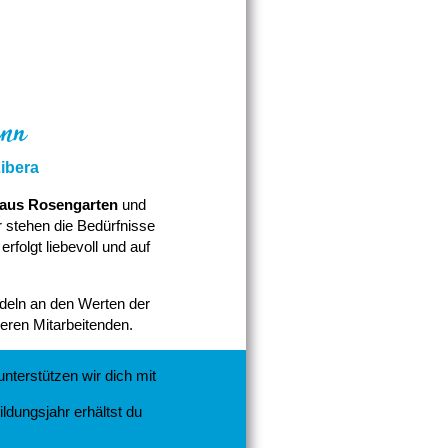
ann
ibera
aus Rosengarten
und
r stehen die Bedürfnisse
folgt liebevoll und auf
ndeln an den Werten der
eren Mitarbeitenden.
unterstützen wir dich mit
ldungsjahr erhältst du